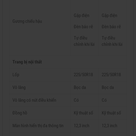
Gập điện
Gập điện
Gương chiếu hậu
Đèn báo rẽ
Đèn báo rẽ
Tự điều
Tự điều
chỉnh khi lùi
chỉnh khi lùi
Trang bị nội thất
Lốp
225/50R18
225/50R18
Vô lăng
Bọc da
Bọc da
Vô lăng có nút điều khiển
Có
Có
Đồng hồ
Kỹ thuật số
Kỹ thuật số
Màn hình hiển thị đa thông tin
12,3 inch
12,3 inch