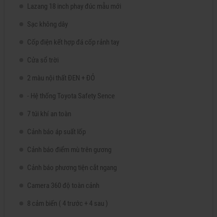
Lazang 18 inch phay đúc mẫu mới
Sạc không dây
Cốp điện kết hợp đá cốp rảnh tay
Cửa sổ trời
2 màu nội thất ĐEN + ĐỎ
- Hệ thống Toyota Safety Sence
7 túi khí an toàn
Cảnh báo áp suất lốp
Cảnh báo điểm mù trên gương
Cảnh báo phương tiện cắt ngang
Camera 360 độ toàn cảnh
8 cảm biến ( 4 trước + 4 sau )