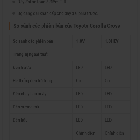
Dây đai an toàn 3 điểm ELR
Bộ căng đai khẩn cấp cho dây đai phía trước.
So sánh các phiên bản của Toyota Corolla Cross
So sánh các phiên bản
1.8V
1.8HEV
Trang bị ngoại thất
Đèn trước
LED
LED
Hệ thống đèn tự động
Có
Có
Đèn chạy ban ngày
LED
LED
Đèn sương mù
LED
LED
Đèn hậu
LED
LED
Chỉnh điện
Chỉnh điện