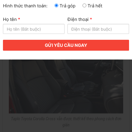
Hình thức thanh toán:
Trả góp
Trả hết
Họ tên
*
Điện thoại
*
GỬI YÊU CẦU NGAY
Taplo Toyota Corolla Cross vẫn được thiết kế theo phong cách đơn
giản