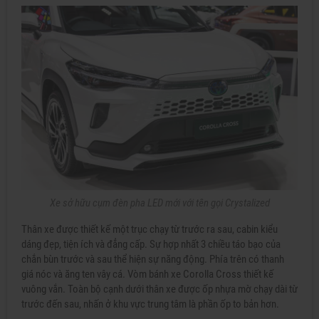
Xe sở hữu cụm đèn pha LED mới với tên gọi Crystalized
Thân xe được thiết kế một trục chạy từ trước ra sau, cabin kiểu
dáng đẹp, tiện ích và đẳng cấp. Sự hợp nhất 3 chiều táo bạo của
chắn bùn trước và sau thể hiện sự năng động. Phía trên có thanh
giá nóc và ăng ten vây cá. Vòm bánh xe Corolla Cross thiết kế
vuông vắn. Toàn bộ cạnh dưới thân xe được ốp nhựa mờ chạy dài từ
trước đến sau, nhấn ở khu vực trung tâm là phần ốp to bản hơn.