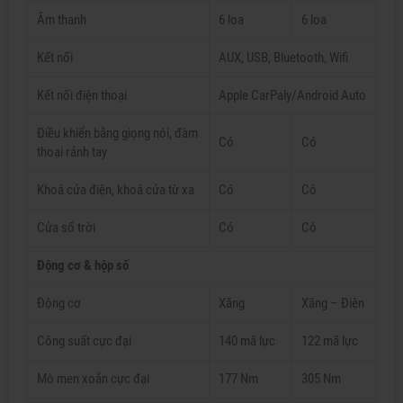
Âm thanh
6 loa
6 loa
Kết nối
AUX, USB, Bluetooth, Wifi
Kết nối điện thoại
Apple CarPaly/Android Auto
Điều khiển bằng giọng nói, đàm
Có
Có
thoại rảnh tay
Khoá cửa điện, khoá cửa từ xa
Có
Có
Cửa sổ trời
Có
Có
Động cơ & hộp số
Động cơ
Xăng
Xăng – Điện
Công suất cực đại
140 mã lực
122 mã lực
Mô men xoắn cực đại
177 Nm
305 Nm