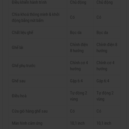
Điều khiển hành trình
Chủ động
Chủ động
Chìa khoá thông minh & khởi
Có
Có
động bằng nút bấm
Chất liệu ghế
Bọc da
Bọc da
Chỉnh điện
Chỉnh điện 8
Ghế lái
8 hướng
hướng
Chỉnh cơ 4
Chỉnh cơ 4
Ghế phụ trước
hướng
hướng
Ghế sau
Gập 6:4
Gập 6:4
Tự động 2
Tự động 2
Điều hoà
vùng
vùng
Cửa gió hàng ghế sau
Có
Có
Màn hình cảm ứng
10,1 inch
10,1 inch