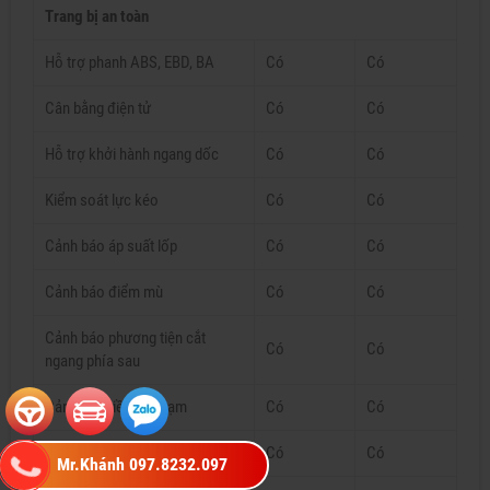
Trang bị an toàn
Hỗ trợ phanh ABS, EBD, BA
Có
Có
Cân bằng điện tử
Có
Có
Hỗ trợ khởi hành ngang dốc
Có
Có
Kiểm soát lực kéo
Có
Có
Cảnh báo áp suất lốp
Có
Có
Cảnh báo điểm mù
Có
Có
Cảnh báo phương tiện cắt
Có
Có
ngang phía sau
Cảnh báo tiền va chạm
Có
Có
Cảnh báo chệch làn đường
Có
Có
Mr.Khánh 097.8232.097‬