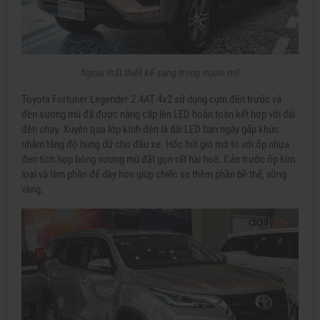
Ngoại thất thiết kế sang trọng mạnh mẽ
Toyota Fortuner Legender 2.4AT 4x2 sử dụng cụm đèn trước và
đèn sương mù đã được nâng cấp lên LED hoàn toàn kết hợp với dải
đèn chạy. Xuyên qua lớp kính đèn là dài LED ban ngày gấp khúc
nhằm tăng độ hung dữ cho đầu xe. Hốc hút gió mở to với ốp nhựa
đen tích hợp bóng sương mù đặt gọn rất hài hoà. Cản trước ốp kim
loại và làm phần đế dày hơn giúp chiếc xe thêm phần bề thế, vững
vàng.