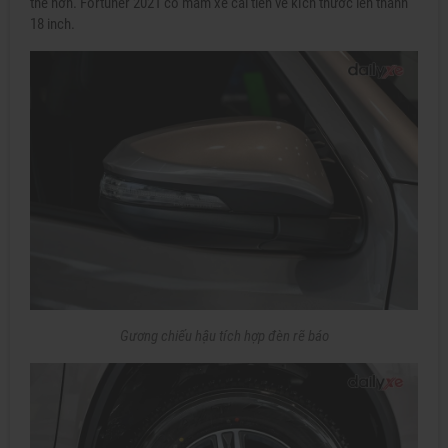
thế hơn. Fortuner 2021 có mâm xe cải tiến về kích thước lên thành
18 inch.
Gương chiếu hậu tích hợp đèn rẽ báo