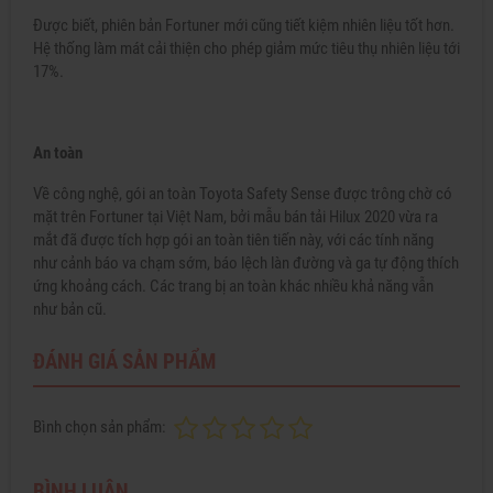
Được biết, phiên bản Fortuner mới cũng tiết kiệm nhiên liệu tốt hơn.
Hệ thống làm mát cải thiện cho phép giảm mức tiêu thụ nhiên liệu tới
17%.
An toàn
Về công nghệ, gói an toàn Toyota Safety Sense được trông chờ có
mặt trên Fortuner tại Việt Nam, bởi mẫu bán tải Hilux 2020 vừa ra
mắt đã được tích hợp gói an toàn tiên tiến này, với các tính năng
như cảnh báo va chạm sớm, báo lệch làn đường và ga tự động thích
ứng khoảng cách. Các trang bị an toàn khác nhiều khả năng vẫn
như bản cũ.
ĐÁNH GIÁ SẢN PHẨM
Bình chọn sản phẩm:
BÌNH LUẬN